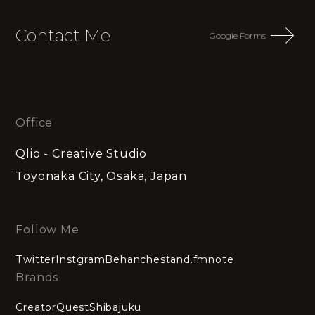
Contact Me
Google Forms
Office
Qlio - Creative Studio
Toyonaka City, Osaka, Japan
Follow Me
Twitter
Instgram
Behanche
stand.fm
note
Brands
CreatorQuest
Shibajuku